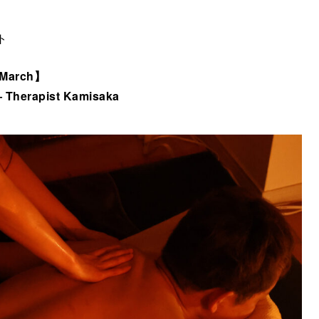
ト
f March】
— Therapist
Kamisaka